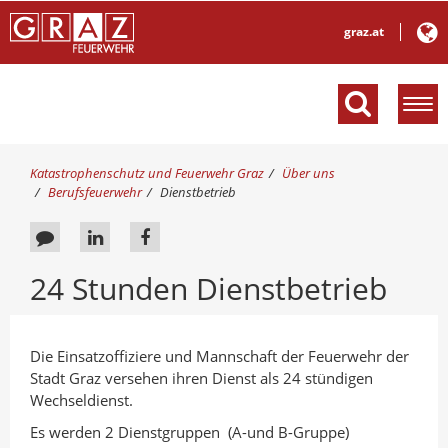
graz.at
M
e
n
ü
S
Katastrophenschutz und Feuerwehr Graz
Über uns
e
i
Berufsfeuerwehr
Dienstbetrieb
e
i
s
n
F
A
A
i
b
e
u
u
n
l
24 Stunden Dienstbetrieb
d
e
f
f
e
h
d
L
F
n
i
d
b
i
a
e
Die Einsatzoffiziere und Mannschaft der Feuerwehr der
e
r
a
n
c
Stadt Graz versehen ihren Dienst als 24 stündigen
n
:
c
k
e
Wechseldienst.
k
e
b
Es werden 2 Dienstgruppen (A-und B-Gruppe)