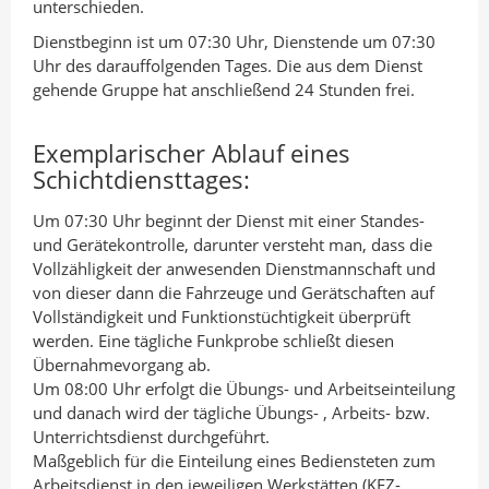
a
d
o
unterschieden.
n
I
o
Dienstbeginn ist um 07:30 Uhr, Dienstende um 07:30
A
n
k
Uhr des darauffolgenden Tages. Die aus dem Dienst
gehende Gruppe hat anschließend 24 Stunden frei.
u
t
t
t
e
e
Exemplarischer Ablauf eines
o
i
i
Schichtdiensttages:
r
l
l
e
e
Um 07:30 Uhr beginnt der Dienst mit einer Standes-
n
n
und Gerätekontrolle, darunter versteht man, dass die
Vollzähligkeit der anwesenden Dienstmannschaft und
von dieser dann die Fahrzeuge und Gerätschaften auf
Vollständigkeit und Funktionstüchtigkeit überprüft
werden. Eine tägliche Funkprobe schließt diesen
Übernahmevorgang ab.
Um 08:00 Uhr erfolgt die Übungs- und Arbeitseinteilung
und danach wird der tägliche Übungs- , Arbeits- bzw.
Unterrichtsdienst durchgeführt.
Maßgeblich für die Einteilung eines Bediensteten zum
Arbeitsdienst in den jeweiligen Werkstätten (KFZ-