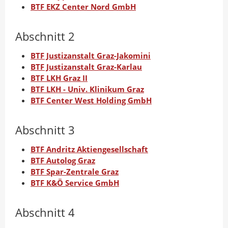
a
d
o
BTF EKZ Center Nord GmbH
n
I
o
A
n
k
Abschnitt 2
u
t
t
BTF Justizanstalt Graz-Jakomini
t
e
e
BTF Justizanstalt Graz-Karlau
o
i
i
BTF LKH Graz II
r
l
l
BTF LKH - Univ. Klinikum Graz
e
e
BTF Center West Holding GmbH
n
n
Abschnitt 3
BTF Andritz Aktiengesellschaft
BTF Autolog Graz
BTF Spar-Zentrale Graz
BTF K&Ö Service GmbH
Abschnitt 4