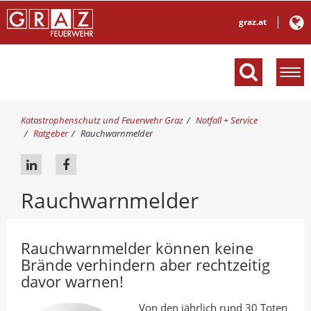
graz.at
M
e
n
ü
S
Katastrophenschutz und Feuerwehr Graz
Notfall + Service
e
i
Ratgeber
Rauchwarnmelder
e
i
s
n
A
A
i
b
u
u
n
l
Rauchwarnmelder
d
f
f
e
h
L
F
n
i
d
i
a
e
Rauchwarnmelder können keine
e
r
n
c
Brände verhindern aber rechtzeitig
n
:
k
e
davor warnen!
e
b
Von den jährlich rund 30 Toten