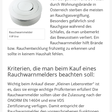
d
o
durch Wohnungsbrände in
I
o
Österreich sterben die meisten
n
k
an Rauchgasvergiftung.
t
t
Besonders gefährlich sind
Rauchgase während des
e
e
Schlafes, da man unbemerkt
Rauchwarnmelder
i
i
© BF Graz
das Bewusstsein verliert. Ein
l
l
Rauchwarnmelder hilft Brände
e
e
bzw. Rauchentwicklung frühzeitig zu erkennen und
sollte in keinem Haushalt fehlen.
n
n
Kriterien, die man beim Kauf eines
Rauchwarnmelders beachten soll:
Wichtig beim Ankauf dieser „Kleinen Lebensretter" ist
es, dass sie einige wichtige Prüfkriterien erfüllen! Die
Rauchwarnmelder sollten über die Zulassung nach der
ÖNORM EN 14604 und eine VDS
Zertifizierung verfügen. Damit entspricht der
Rauchwarnmelder den vorgeschriebenen Funktionen