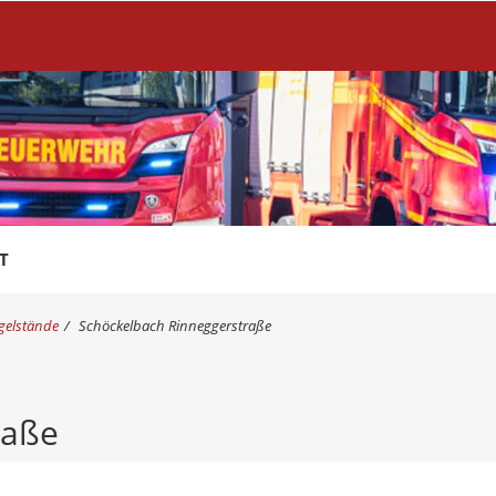
T
gelstände
Schöckelbach Rinneggerstraße
raße