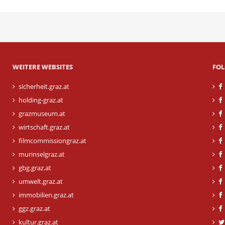
WEITERE WEBSITES
FOL
sicherheit.graz.at
holding-graz.at
grazmuseum.at
wirtschaft.graz.at
filmcommissiongraz.at
murinselgraz.at
gbg.graz.at
umwelt.graz.at
immobilien.graz.at
ggz.graz.at
kultur.graz.at