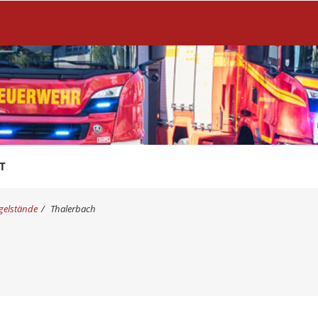
T
gelstände
Thalerbach