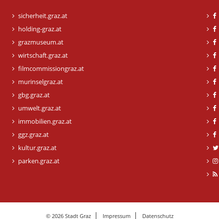
sicherheit.graz.at
holding-graz.at
grazmuseum.at
wirtschaft.graz.at
filmcommissiongraz.at
murinselgraz.at
gbg.graz.at
umwelt.graz.at
immobilien.graz.at
ggz.graz.at
kultur.graz.at
parken.graz.at
© 2026 Stadt Graz
Impressum
Datenschutz