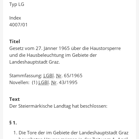
d
o
Typ LG
I
o
n
k
Index
4007/01
t
t
e
e
Titel
i
i
Gesetz vom 27. Jänner 1965 über die Haustorsperre
l
l
und die Hausbeleuchtung im Gebiete der
e
e
Landeshauptstadt Graz.
n
n
Stammfassung:
LGBl
.
Nr
. 65/1965
Novellen: (1)
LGBl
.
Nr
. 43/1995
Text
Der Steiermärkische Landtag hat beschlossen:
§ 1.
Die Tore der im Gebiete der Landeshauptstadt Graz