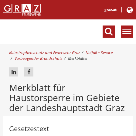
graz.at
M
e
n
ü
S
Katastrophenschutz und Feuerwehr Graz
Notfall + Service
e
i
Vorbeugender Brandschutz
Merkblätter
e
i
s
n
A
A
i
b
u
u
n
l
Merkblatt für
d
f
f
e
h
Haustorsperre im Gebiete
L
F
n
i
d
i
a
e
der Landeshauptstadt Graz
e
r
n
c
n
:
k
e
Gesetzestext
e
b