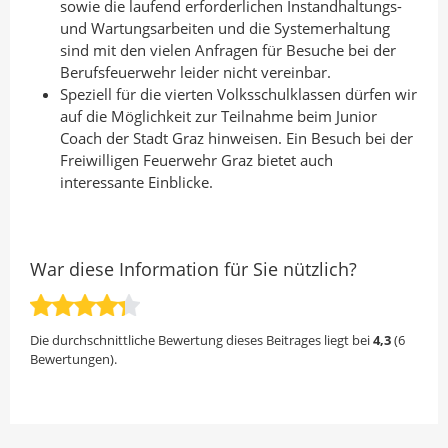
a
d
o
sowie die laufend erforderlichen Instandhaltungs-
und Wartungsarbeiten und die Systemerhaltung
n
I
o
sind mit den vielen Anfragen für Besuche bei der
A
n
k
Berufsfeuerwehr leider nicht vereinbar.
u
t
t
Speziell für die vierten Volksschulklassen dürfen wir
t
e
e
auf die Möglichkeit zur Teilnahme beim Junior
o
i
i
Coach der Stadt Graz hinweisen. Ein Besuch bei der
Freiwilligen Feuerwehr Graz bietet auch
r
l
l
interessante Einblicke.
e
e
n
n
War diese Information für Sie nützlich?
Die durchschnittliche Bewertung dieses Beitrages liegt bei
4,3
(
6
Bewertungen).