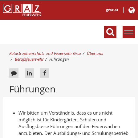
graz.at
M
e
n
ü
S
Katastrophenschutz und Feuerwehr Graz
Über uns
e
i
Berufsfeuerwehr
Führungen
e
i
s
n
F
A
A
i
b
e
u
u
n
l
Führungen
d
e
f
f
e
h
d
L
F
n
i
d
b
i
a
e
e
r
Wir bitten um Verständnis, dass es uns nicht
a
n
c
n
:
möglich ist für Kindergärten, Schulen und
c
k
e
Ausflugsbusse Führungen auf den Feuerwachen
k
e
b
anzubieten. Der Ausbildungs- und Schulungsbetrieb