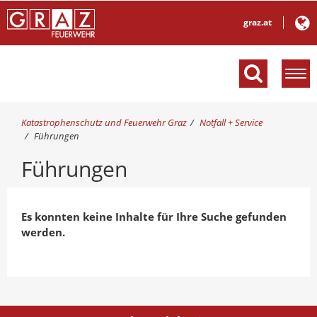
graz.at
M
e
n
ü
S
Katastrophenschutz und Feuerwehr Graz
Notfall + Service
e
i
Führungen
e
i
Führungen
s
n
i
b
n
l
d
e
h
Es konnten keine Inhalte für Ihre Suche gefunden
n
i
werden.
d
e
e
r
n
: