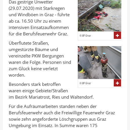
a
d
o
Das gestrige Unwetter
(29.07.2020) mit Starkregen
n
I
o
und Windböen in Graz - führte
A
n
k
ab ca. 16.50 Uhr zu einem
u
t
t
intensiven Einsatzaufkommen
t
e
e
für die Berufsfeuerwehr Graz.
© BF Graz
o
i
i
Überflutete Straßen,
r
l
l
umgestürzte Bäume und
e
e
vereinzelte PKW Bergungen
waren die Folge. Personen sind
n
n
zum Glück keine verletzt
worden.
Besonders stark betroffen
© BF Graz
waren einige Gebiete/Straßen
im Bezirk Mariatrost, Ries und Waltendorf.
Für die Aufräumarbeiten standen neben der
Berufsfeuerwehr auch die Freiwillige Feuerwehr Graz
sowie zehn angeforderte Löschgruppen aus Graz
Umgebung im Einsatz. In Summe waren 175