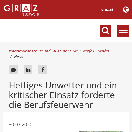
graz.at
M
e
n
ü
S
Katastrophenschutz und Feuerwehr Graz
Notfall + Service
e
i
News
e
i
s
n
F
A
A
i
b
e
u
u
n
l
Heftiges Unwetter und ein
d
e
f
f
e
h
kritischer Einsatz forderte
d
L
F
n
i
d
b
i
a
e
die Berufsfeuerwehr
e
r
a
n
c
n
:
c
k
e
30.07.2020
k
e
b