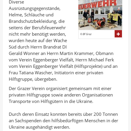
a
d
o
Diverse
Ausrüstungsgegenstände,
n
I
o
Helme, Schläuche und
A
n
k
Brandschutzbekleidung, die
u
t
t
seitens der Berufsfeuerwehr
t
e
e
nicht mehr benötigt werden,
© BF Graz
o
i
i
wurden heute auf der Wache
Süd durch Herrn Brandrat DI
r
l
l
Gerald Wonner an Herrn Martin Krammer, Obmann
e
e
vom Verein Eggenberger Vielfalt, Herrn Michael Ferk
n
n
vom Verein Eggenberger Vielfalt (Hilfsprojekte) und an
Frau Tatiana Wascher, Initiatorin einer privaten
Hilfsgruppe, übergeben.
Der Grazer Verein organisiert gemeinsam mit einer
privaten Hilfsgruppe sowie anderen Organisationen
Transporte von Hilfsgütern in die Ukraine.
Durch deren Einsatz konnten bereits über 200 Tonnen
an Sachspenden den hilfsbedürftigen Menschen in der
Ukraine ausgehändigt werden.