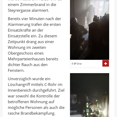
a
d
o
einem Zimmerbrand in die
n
I
o
Steyrergasse alarmiert.
A
n
k
Bereits vier Minuten nach der
u
t
t
Alarmierung trafen die ersten
t
e
e
Einsatzkräfte an der
Einsatzstelle ein. Zu diesem
o
i
i
Zeitpunkt drang aus einer
r
l
l
Wohnung im zweiten
e
e
Obergeschoss eines
n
n
Mehrparteienhauses bereits
dichter Rauch aus den
© BF Graz
Fenstern.
Unverzüglich wurde ein
Löschangriff mittels C-Rohr im
Innenbereich durchgeführt. Ziel
war sowohl die Kontrolle der
betroffenen Wohnung auf
mögliche Personen als auch die
rasche Brandbekämpfung.